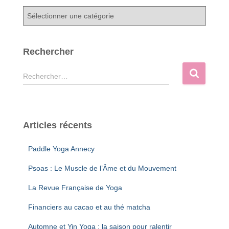
C
a
t
é
Rechercher
g
o
R
Rechercher…
r
e
i
c
e
h
s
e
Articles récents
r
c
Paddle Yoga Annecy
h
e
Psoas : Le Muscle de l’Âme et du Mouvement
r
La Revue Française de Yoga
:
Financiers au cacao et au thé matcha
Automne et Yin Yoga : la saison pour ralentir