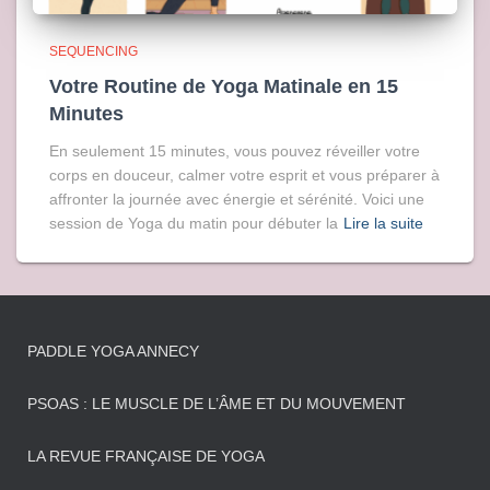
SEQUENCING
Votre Routine de Yoga Matinale en 15
Minutes
En seulement 15 minutes, vous pouvez réveiller votre
corps en douceur, calmer votre esprit et vous préparer à
affronter la journée avec énergie et sérénité. Voici une
session de Yoga du matin pour débuter la
Lire la suite
PADDLE YOGA ANNECY
PSOAS : LE MUSCLE DE L’ÂME ET DU MOUVEMENT
LA REVUE FRANÇAISE DE YOGA