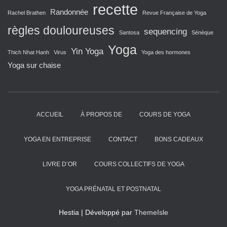
recette
Randonnée
Rachel Brathen
Revue Française de Yoga
règles douloureuses
sequencing
Santosa
Sénèque
Yoga
Yin Yoga
Thich Nhat Hanh
Virus
Yoga des hormones
Yoga sur chaise
ACCUEIL
À PROPOS DE
COURS DE YOGA
YOGA EN ENTREPRISE
CONTACT
BONS CADEAUX
LIVRE D’OR
COURS COLLECTIFS DE YOGA
YOGA PRÉNATAL ET POSTNATAL
Hestia | Développé par
ThemeIsle