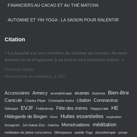
FINANCIERS AU CACAO ET AU THÉ MATCHA
AUTOMNE ET YIN YOGA : LA SAISON POUR RALENTIR
Citation
« La beauté est une manière de résister au monde, de tenir
devant lui et d’opposer à sa fureur une patience active. »
Christian Bobin
Autoportrait au radiateur, p.107
Bien-être
Accessoires
Annecy
asanas
aromathérapie
Automne
Canicule
citation
Coronavirus
Charles Pépin
Christophe Andre
EVJF
HE
Fête des mères
Débutant
Feldenkrais
Happycratie
Huiles essentielles
Hildegarde de Bingen
Hiver
inspiration
méditation
Menstruations
Instagram
Jon Kabat-Zinn
matcha
méditation de pleine conscience
Ménopause
paddle Yoga
phytothérapie
psoas