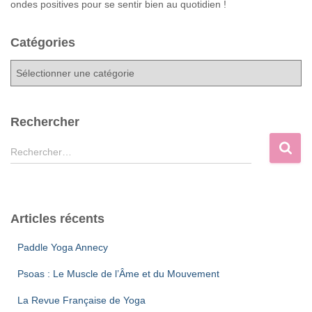
ondes positives pour se sentir bien au quotidien !
Catégories
C
a
t
é
Rechercher
g
o
R
Rechercher…
r
e
i
c
e
h
s
e
Articles récents
r
c
Paddle Yoga Annecy
h
e
Psoas : Le Muscle de l’Âme et du Mouvement
r
La Revue Française de Yoga