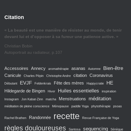
Citation
« La beauté est une manière de résister au monde, de tenir
devant lui et d’opposer à sa fureur une patience active. »
Christian Bobin
Autoportrait au radiateur, p.107
Bien-être
Accessoires
Annecy
asanas
aromathérapie
Automne
Canicule
citation
Coronavirus
Charles Pépin
Christophe Andre
EVJF
HE
Fête des mères
Débutant
Feldenkrais
Happycratie
Huiles essentielles
Hildegarde de Bingen
Hiver
inspiration
méditation
Menstruations
Instagram
Jon Kabat-Zinn
matcha
méditation de pleine conscience
Ménopause
paddle Yoga
phytothérapie
psoas
recette
Randonnée
Rachel Brathen
Revue Française de Yoga
règles douloureuses
sequencing
Santosa
Sénèque