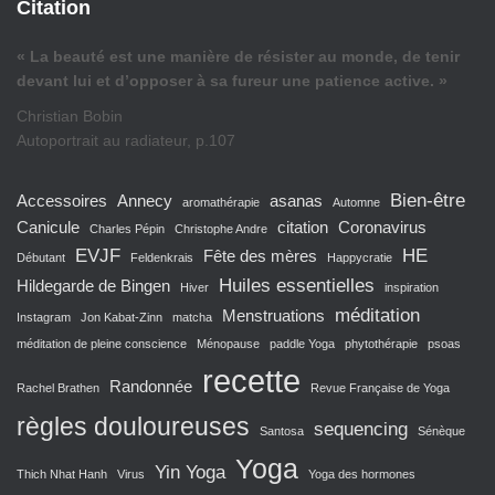
Citation
« La beauté est une manière de résister au monde, de tenir
devant lui et d’opposer à sa fureur une patience active. »
Christian Bobin
Autoportrait au radiateur, p.107
Bien-être
Accessoires
Annecy
asanas
aromathérapie
Automne
Canicule
citation
Coronavirus
Charles Pépin
Christophe Andre
EVJF
HE
Fête des mères
Débutant
Feldenkrais
Happycratie
Huiles essentielles
Hildegarde de Bingen
Hiver
inspiration
méditation
Menstruations
Instagram
Jon Kabat-Zinn
matcha
méditation de pleine conscience
Ménopause
paddle Yoga
phytothérapie
psoas
recette
Randonnée
Rachel Brathen
Revue Française de Yoga
règles douloureuses
sequencing
Santosa
Sénèque
Yoga
Yin Yoga
Thich Nhat Hanh
Virus
Yoga des hormones