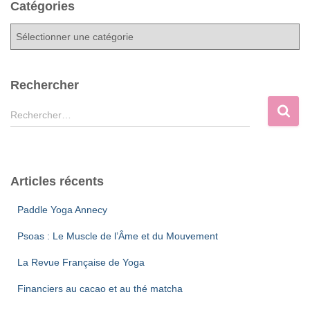
Catégories
C
a
t
é
Rechercher
g
o
R
Rechercher…
r
e
i
c
e
h
s
e
Articles récents
r
c
Paddle Yoga Annecy
h
e
Psoas : Le Muscle de l’Âme et du Mouvement
r
La Revue Française de Yoga
:
Financiers au cacao et au thé matcha