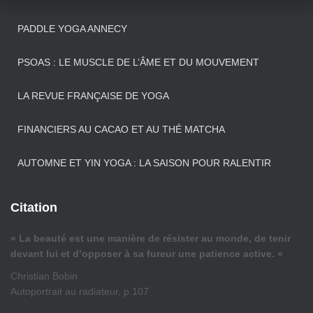
PADDLE YOGA ANNECY
PSOAS : LE MUSCLE DE L’ÂME ET DU MOUVEMENT
LA REVUE FRANÇAISE DE YOGA
FINANCIERS AU CACAO ET AU THÉ MATCHA
AUTOMNE ET YIN YOGA : LA SAISON POUR RALENTIR
Citation
« La beauté est une manière de résister au monde, de tenir
devant lui et d’opposer à sa fureur une patience active. »
Christian Bobin
Autoportrait au radiateur, p.107