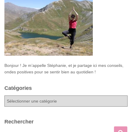
Bonjour ! Je m’appelle Stéphanie, et je partage ici mes conseils,
ondes positives pour se sentir bien au quotidien !
Catégories
C
a
t
é
Rechercher
g
o
R