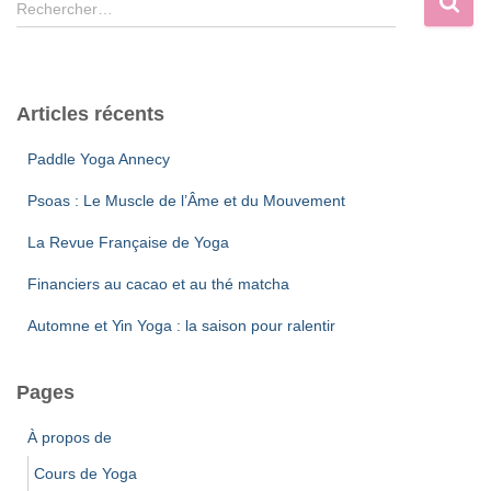
Rechercher…
r
e
i
c
e
h
s
e
Articles récents
r
c
Paddle Yoga Annecy
h
e
Psoas : Le Muscle de l’Âme et du Mouvement
r
La Revue Française de Yoga
:
Financiers au cacao et au thé matcha
Automne et Yin Yoga : la saison pour ralentir
Pages
À propos de
Cours de Yoga