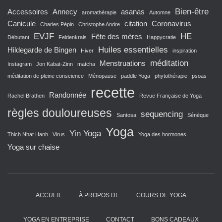
Bien-être
Accessoires
Annecy
asanas
aromathérapie
Automne
Canicule
citation
Coronavirus
Charles Pépin
Christophe Andre
EVJF
HE
Fête des mères
Débutant
Feldenkrais
Happycratie
Huiles essentielles
Hildegarde de Bingen
Hiver
inspiration
méditation
Menstruations
Instagram
Jon Kabat-Zinn
matcha
méditation de pleine conscience
Ménopause
paddle Yoga
phytothérapie
psoas
recette
Randonnée
Rachel Brathen
Revue Française de Yoga
règles douloureuses
sequencing
Santosa
Sénèque
Yoga
Yin Yoga
Thich Nhat Hanh
Virus
Yoga des hormones
Yoga sur chaise
ACCUEIL
À PROPOS DE
COURS DE YOGA
YOGA EN ENTREPRISE
CONTACT
BONS CADEAUX