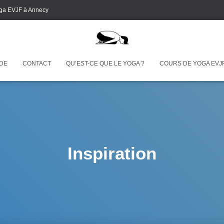
ga EVJF à Annecy
 DE
CONTACT
QU’EST-CE QUE LE YOGA ?
COURS DE YOGA EVJ
Inspiration