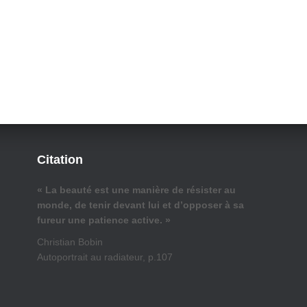
Citation
« La beauté est une manière de résister au
monde, de tenir devant lui et d’opposer à sa
fureur une patience active. »
Christian Bobin
Autoportrait au radiateur, p.107