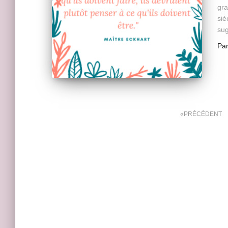
gra
siè
su
Pa
Pagination
PRÉCÉDENT
des
publications