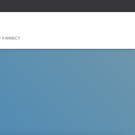
F À ANNECY