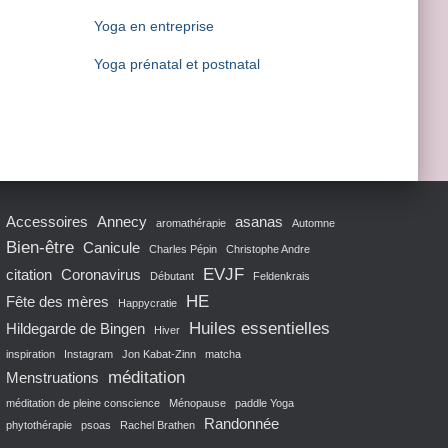
Yoga en entreprise
Yoga prénatal et postnatal
Accessoires
Annecy
asanas
aromathérapie
Automne
Bien-être
Canicule
Charles Pépin
Christophe Andre
EVJF
citation
Coronavirus
Débutant
Feldenkrais
HE
Fête des mères
Happycratie
Huiles essentielles
Hildegarde de Bingen
Hiver
inspiration
Instagram
Jon Kabat-Zinn
matcha
méditation
Menstruations
méditation de pleine conscience
Ménopause
paddle Yoga
Randonnée
phytothérapie
psoas
Rachel Brathen