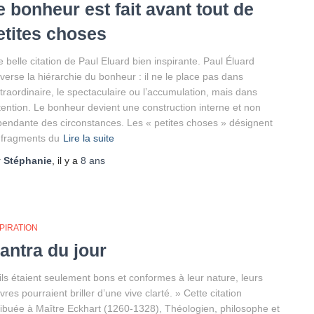
e bonheur est fait avant tout de
etites choses
 belle citation de Paul Eluard bien inspirante. Paul Éluard
verse la hiérarchie du bonheur : il ne le place pas dans
xtraordinaire, le spectaculaire ou l’accumulation, mais dans
ttention. Le bonheur devient une construction interne et non
endante des circonstances. Les « petites choses » désignent
 fragments du
Lire la suite
r
Stéphanie
, il y a
8 ans
PIRATION
antra du jour
ls étaient seulement bons et conformes à leur nature, leurs
res pourraient briller d’une vive clarté. » Cette citation
ribuée à Maître Eckhart (1260-1328), Théologien, philosophe et