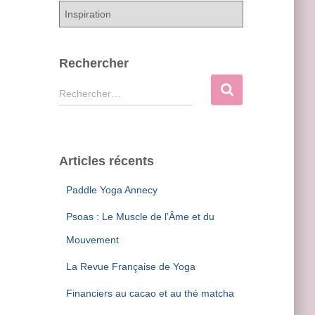
C
a
t
é
Rechercher
g
o
R
Rechercher…
r
e
i
c
e
h
s
e
Articles récents
r
c
Paddle Yoga Annecy
h
e
Psoas : Le Muscle de l’Âme et du
r
Mouvement
:
La Revue Française de Yoga
Financiers au cacao et au thé matcha