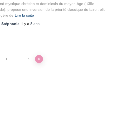
nd mystique chrétien et dominicain du moyen-âge ( XIIIe
cle), propose une inversion de la priorité classique du faire : elle
ggère de
Lire la suite
r
Stéphanie
, il y a
8 ans
1
…
5
6