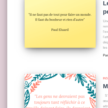
L
p
Une
ren
l’e
l’a
dép
les
Pa
INS
M
S’i
œuv
att