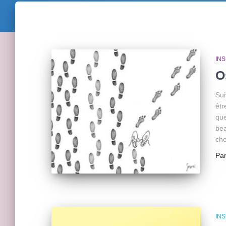
INS
O
Sui
êtr
que
bea
che
Pa
INS