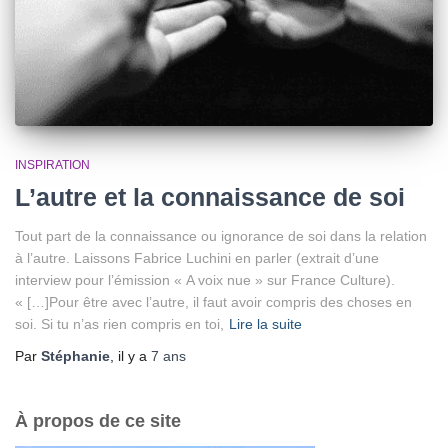
INSPIRATION
L’autre et la connaissance de soi
Tout part de la connaissance ou ignorance de soi dans la relation
à l’autre. Laissons Fabrice Luchini en parler (extrait d’une
interview pour l’émission « A voix nue » sur France Culture).
« […]Pour être avec l’autre, il faut avoir compris des choses en
soi. Si tu n’as rien compris en toi,
Lire la suite
Par
Stéphanie
, il y a
7 ans
À propos de ce site