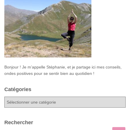
Bonjour ! Je m’appelle Stéphanie, et je partage ici mes conseils,
ondes positives pour se sentir bien au quotidien !
Catégories
C
a
t
é
Rechercher
g