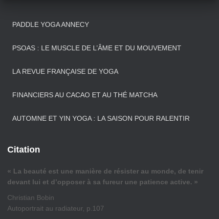
PADDLE YOGA ANNECY
PSOAS : LE MUSCLE DE L’ÂME ET DU MOUVEMENT
LA REVUE FRANÇAISE DE YOGA
FINANCIERS AU CACAO ET AU THÉ MATCHA
AUTOMNE ET YIN YOGA : LA SAISON POUR RALENTIR
Citation
« La beauté est une manière de résister au monde, de tenir
devant lui et d’opposer à sa fureur une patience active. »
Christian Bobin
Autoportrait au radiateur, p.107