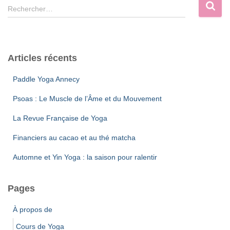
o
R
Rechercher…
r
e
i
c
e
h
s
e
Articles récents
r
c
Paddle Yoga Annecy
h
e
Psoas : Le Muscle de l’Âme et du Mouvement
r
La Revue Française de Yoga
:
Financiers au cacao et au thé matcha
Automne et Yin Yoga : la saison pour ralentir
Pages
À propos de
Cours de Yoga