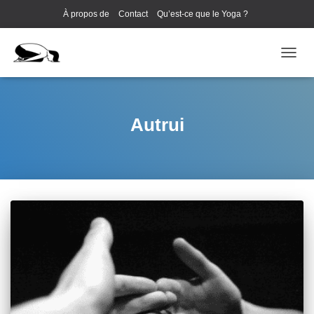
À propos de
Contact
Qu’est-ce que le Yoga ?
Cours de Yoga EVJF à Annecy
OUVRI
Autrui