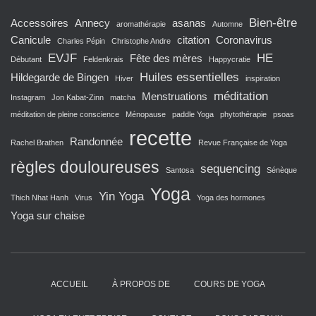
Bien-être
Accessoires
Annecy
asanas
aromathérapie
Automne
Canicule
citation
Coronavirus
Charles Pépin
Christophe Andre
EVJF
HE
Fête des mères
Débutant
Feldenkrais
Happycratie
Huiles essentielles
Hildegarde de Bingen
Hiver
inspiration
méditation
Menstruations
Instagram
Jon Kabat-Zinn
matcha
méditation de pleine conscience
Ménopause
paddle Yoga
phytothérapie
psoas
recette
Randonnée
Rachel Brathen
Revue Française de Yoga
règles douloureuses
sequencing
Santosa
Sénèque
Yoga
Yin Yoga
Thich Nhat Hanh
Virus
Yoga des hormones
Yoga sur chaise
ACCUEIL
À PROPOS DE
COURS DE YOGA