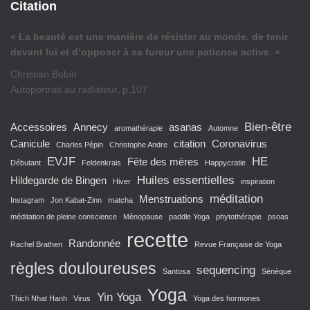
Citation
« La beauté est une manière de résister au monde, de tenir
devant lui et d’opposer à sa fureur une patience active. »
Christian Bobin
Autoportrait au radiateur, p.107
Bien-être
Accessoires
Annecy
asanas
aromathérapie
Automne
Canicule
citation
Coronavirus
Charles Pépin
Christophe Andre
EVJF
HE
Fête des mères
Débutant
Feldenkrais
Happycratie
Huiles essentielles
Hildegarde de Bingen
Hiver
inspiration
méditation
Menstruations
Instagram
Jon Kabat-Zinn
matcha
méditation de pleine conscience
Ménopause
paddle Yoga
phytothérapie
psoas
recette
Randonnée
Rachel Brathen
Revue Française de Yoga
règles douloureuses
sequencing
Santosa
Sénèque
Yoga
Yin Yoga
Thich Nhat Hanh
Virus
Yoga des hormones