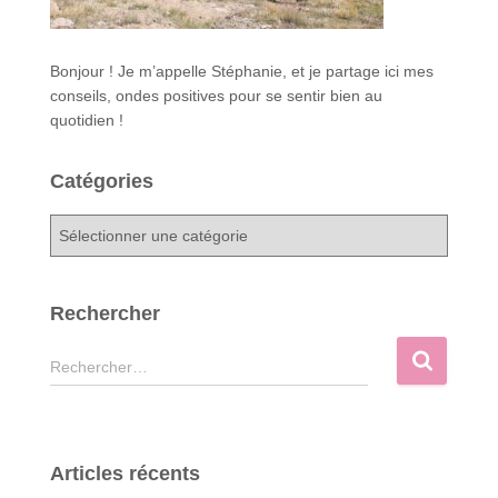
Bonjour ! Je m’appelle Stéphanie, et je partage ici mes
conseils, ondes positives pour se sentir bien au
quotidien !
Catégories
C
a
t
é
Rechercher
g
o
R
Rechercher…
r
e
i
c
e
h
s
e
Articles récents
r