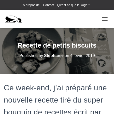
À propos de
Contact
Qu’est-ce que le Yoga ?
Cours de Yoga EVJF à Annecy
OUVRI
Recette de petits biscuits
Published by
Stéphanie
on
4 février 2019
Ce week-end, j’ai préparé une
nouvelle recette tiré du super
bouquin de recettes écrit par