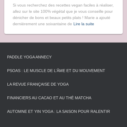
Si vous recherchez des recettes vegan faciles à réaliser,
allez sur le site 100% végétal que je vous conseille pour
dénicher de bons et beaux petits plats ! Marie a ajouté
dernièrement une soixantaine de
Lire la suite
PADDLE YOGA ANNECY
PSOAS : LE MUSCLE DE L’ÂME ET DU MOUVEMENT
LA REVUE FRANÇAISE DE YOGA
FINANCIERS AU CACAO ET AU THÉ MATCHA
AUTOMNE ET YIN YOGA : LA SAISON POUR RALENTIR