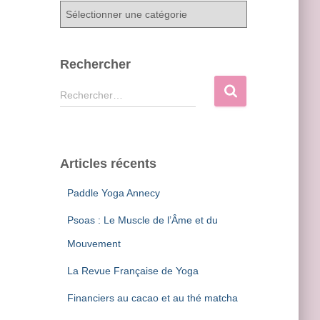
C
a
t
é
Rechercher
g
o
R
Rechercher…
r
e
i
c
e
h
s
e
Articles récents
r
c
Paddle Yoga Annecy
h
e
Psoas : Le Muscle de l’Âme et du
r
Mouvement
:
La Revue Française de Yoga
Financiers au cacao et au thé matcha