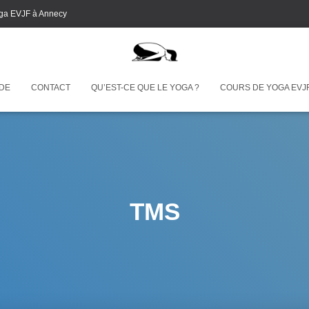
ga EVJF à Annecy
 DE
CONTACT
QU’EST-CE QUE LE YOGA ?
COURS DE YOGA EVJ
TMS