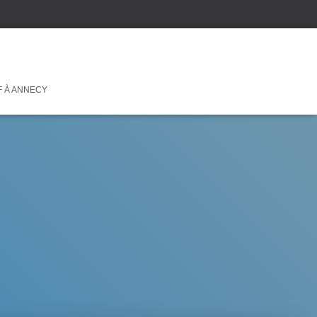
F À ANNECY