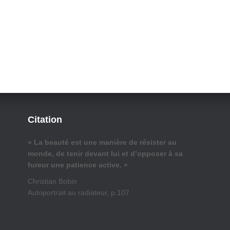
Citation
« La beauté est une manière de résister au
monde, de tenir devant lui et d’opposer à sa
fureur une patience active. »
Christian Bobin
Autoportrait au radiateur, p.107