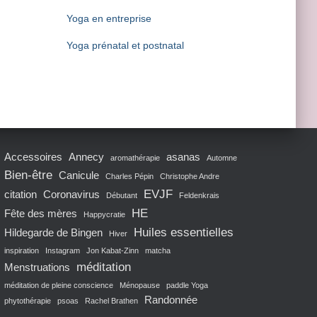
Yoga en entreprise
Yoga prénatal et postnatal
Accessoires
Annecy
asanas
aromathérapie
Automne
Bien-être
Canicule
Charles Pépin
Christophe Andre
EVJF
citation
Coronavirus
Débutant
Feldenkrais
HE
Fête des mères
Happycratie
Huiles essentielles
Hildegarde de Bingen
Hiver
inspiration
Instagram
Jon Kabat-Zinn
matcha
méditation
Menstruations
méditation de pleine conscience
Ménopause
paddle Yoga
Randonnée
phytothérapie
psoas
Rachel Brathen