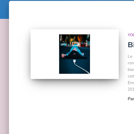
YO
B
Le 
ron
bie
cet
Enq
20
Pa