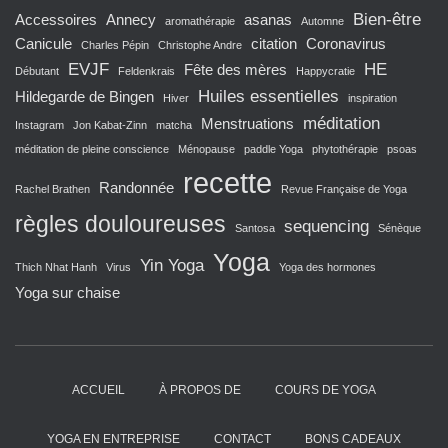
Bien-être
Accessoires
Annecy
asanas
aromathérapie
Automne
Canicule
citation
Coronavirus
Charles Pépin
Christophe Andre
EVJF
HE
Fête des mères
Débutant
Feldenkrais
Happycratie
Huiles essentielles
Hildegarde de Bingen
Hiver
inspiration
méditation
Menstruations
Instagram
Jon Kabat-Zinn
matcha
méditation de pleine conscience
Ménopause
paddle Yoga
phytothérapie
psoas
recette
Randonnée
Rachel Brathen
Revue Française de Yoga
règles douloureuses
sequencing
Santosa
Sénèque
Yoga
Yin Yoga
Thich Nhat Hanh
Virus
Yoga des hormones
Yoga sur chaise
ACCUEIL
À PROPOS DE
COURS DE YOGA
YOGA EN ENTREPRISE
CONTACT
BONS CADEAUX