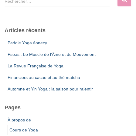
Rechercher…
r
e
i
c
e
h
s
e
Articles récents
r
c
Paddle Yoga Annecy
h
e
Psoas : Le Muscle de l’Âme et du Mouvement
r
La Revue Française de Yoga
:
Financiers au cacao et au thé matcha
Automne et Yin Yoga : la saison pour ralentir
Pages
À propos de
Cours de Yoga