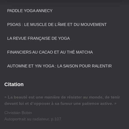
PADDLE YOGA ANNECY
PSOAS : LE MUSCLE DE L’ÂME ET DU MOUVEMENT
LA REVUE FRANÇAISE DE YOGA
FINANCIERS AU CACAO ET AU THÉ MATCHA
AUTOMNE ET YIN YOGA : LA SAISON POUR RALENTIR
Citation
« La beauté est une manière de résister au monde, de tenir
devant lui et d’opposer à sa fureur une patience active. »
Christian Bobin
Autoportrait au radiateur, p.107