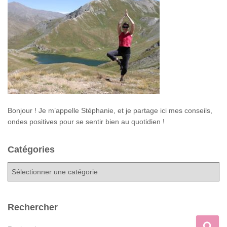
Bonjour ! Je m’appelle Stéphanie, et je partage ici mes conseils,
ondes positives pour se sentir bien au quotidien !
Catégories
C
a
t
é
Rechercher
g
o
R