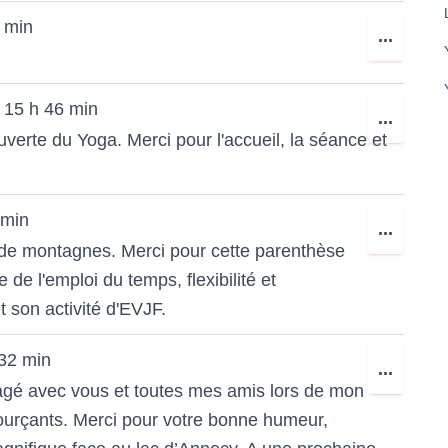
MÉTA.
 min
OUVR
...
CETT
BOÎTE
15 h 46 min
OUVR
...
MÉTA.
verte du Yoga. Merci pour l'accueil, la séance et
CETT
BOÎTE
MÉTA.
 min
OUVR
...
t de montagnes. Merci pour cette parenthèse
CETT
e l'emploi du temps, flexibilité et
BOÎTE
 son activité d'EVJF.
MÉTA.
32 min
OUVR
...
agé avec vous et toutes mes amis lors de mon
CETT
sourçants. Merci pour votre bonne humeur,
BOÎTE