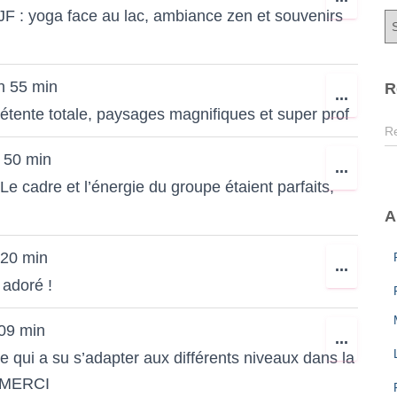
MÉTA.
JF : yoga face au lac, ambiance zen et souvenirs
C
CETT
a
BOÎTE
t
MÉTA.
é
h 55 min
R
OUVR
...
g
tente totale, paysages magnifiques et super prof
o
CETT
R
R
r
BOÎTE
e
i
 50 min
c
OUVR
...
MÉTA.
e
h
e cadre et l’énergie du groupe étaient parfaits,
CETT
s
e
A
BOÎTE
r
c
MÉTA.
 20 min
h
OUVR
...
e
adoré !
CETT
r
BOÎTE
 09 min
OUVR
...
:
MÉTA.
qui a su s’adapter aux différents niveaux dans la
CETT
! MERCI
BOÎTE