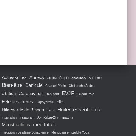
IR/FERMER
E
Accessoires
Annecy
asanas
aromathérapie
Automne
Bien-être
Canicule
Charles Pépin
Christophe Andre
EVJF
citation
Coronavirus
Débutant
Feldenkrais
HE
Fête des mères
Happycratie
Huiles essentielles
Hildegarde de Bingen
Hiver
inspiration
Instagram
Jon Kabat-Zinn
matcha
méditation
Menstruations
méditation de pleine conscience
Ménopause
paddle Yoga