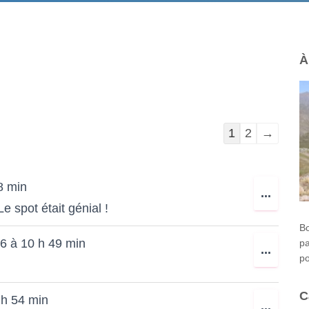
À
Navigation
1
2
→
dans
la
8 min
liste
OUVR
...
e spot était génial !
du
CETT
Bo
livre
BOÎTE
26
à
10 h 49 min
pa
OUVR
...
d’or
MÉTA.
po
CETT
BOÎTE
C
 h 54 min
OUVR
...