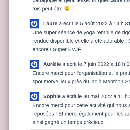
pédagogie et gentillesse. Et quel cadre m
fois peut être
Laure
a écrit le
5 août 2022
à
14 h 3
Une super séance de yoga remplie de rigo
rendue disponible et elle a été adorable !
encore ! Super EVJF
Aurélie
a écrit le
7 juin 2022
à
18 h 0
Encore merci pour l'organisation et la pr
spot merveilleux près du lac à Menthon-S
Sophie
a écrit le
30 mai 2022
à
11 h
Encore merci pour cette activité qui nou
reposées ! Et merci également pour les ad
ainsi gagné un temps précieux.