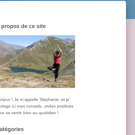
 propos de ce site
IR/FERMER
E
njour ! Je m’appelle Stéphanie, et je
rtage ici mes conseils, ondes positives
IR/FERMER
ur se sentir bien au quotidien !
E
atégories
IR/FERMER