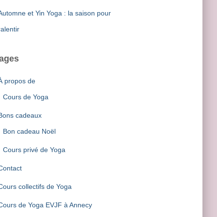
Automne et Yin Yoga : la saison pour
IR/FERMER
ralentir
E
ages
IR/FERMER
E
À propos de
Cours de Yoga
IR/FERMER
E
Bons cadeaux
Bon cadeau Noël
IR/FERMER
Cours privé de Yoga
E
Contact
IR/FERMER
Cours collectifs de Yoga
E
Cours de Yoga EVJF à Annecy