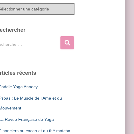
E
echercher
IR/FERMER
E
echercher…
IR/FERMER
E
rticles récents
Paddle Yoga Annecy
IR/FERMER
E
Psoas : Le Muscle de l’Âme et du
Mouvement
IR/FERMER
La Revue Française de Yoga
E
Financiers au cacao et au thé matcha