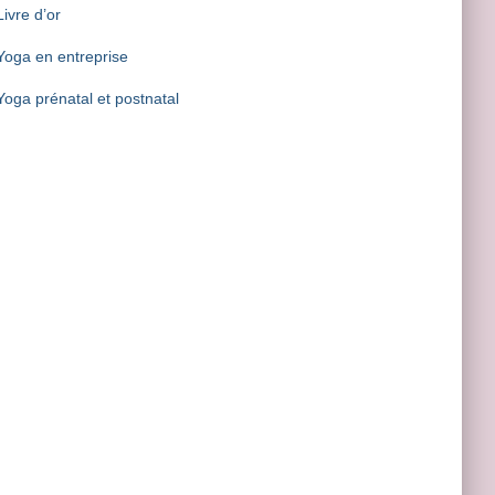
Livre d’or
IR/FERMER
Yoga en entreprise
E
Yoga prénatal et postnatal
IR/FERMER
E
IR/FERMER
E
IR/FERMER
E