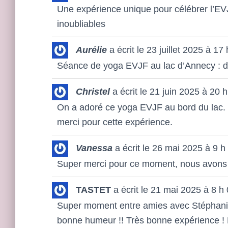
Une expérience unique pour célébrer l’EV
inoubliables
Aurélie
a écrit le
23 juillet 2025
à
17 
Séance de yoga EVJF au lac d’Annecy : dé
Christel
a écrit le
21 juin 2025
à
20 h
On a adoré ce yoga EVJF au bord du lac. L
merci pour cette expérience.
Vanessa
a écrit le
26 mai 2025
à
9 h
Super merci pour ce moment, nous avons 
TASTET
a écrit le
21 mai 2025
à
8 h
Super moment entre amies avec Stéphanie 
bonne humeur !! Très bonne expérience 