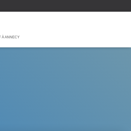
F À ANNECY