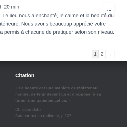
h 20 min
OUVR
...
 Le lieu nous a enchanté, le calme et la beauté du
CETT
intérieure. Nous avons beaucoup apprécié votre
BOÎTE
ui a permis à chacune de pratiquer selon son niveau.
MÉTA.
Navigation
1
2
→
dans
la
Citation
liste
du
« La beauté est une manière de résister au
monde, de tenir devant lui et d’opposer à sa
livre
fureur une patience active. »
d’or
Christian Bobin
Autoportrait au radiateur, p.107