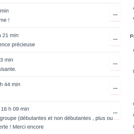
MÉTA.
 min
OUVR
...
lme !
CETT
BOÎTE
h 21 min
P
OUVR
...
MÉTA.
ence précieuse
CETT
BOÎTE
23 min
OUVR
...
MÉTA.
isante.
CETT
BOÎTE
h 44 min
OUVR
...
MÉTA.
CETT
BOÎTE
16 h 09 min
OUVR
...
MÉTA.
 groupe (débutantes et non débutantes , plus ou
CETT
erte ! Merci encore
BOÎTE