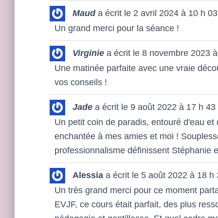
Maud
a écrit le
2 avril 2024
à
10 h 03
Un grand merci pour la séance !
Virginie
a écrit le
8 novembre 2023
à
Une matinée parfaite avec une vraie décou
vos conseils !
Jade
a écrit le
9 août 2022
à
17 h 43
Un petit coin de paradis, entouré d'eau e
enchantée à mes amies et moi ! Souplesse d
professionnalisme définissent Stéphanie et
Alessia
a écrit le
5 août 2022
à
18 h 
Un très grand merci pour ce moment part
EVJF, ce cours était parfait, des plus res