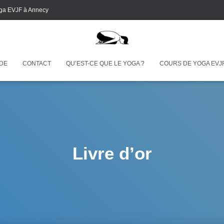
ga EVJF à Annecy
 DE
CONTACT
QU’EST-CE QUE LE YOGA ?
COURS DE YOGA EVJ
Livre d’or