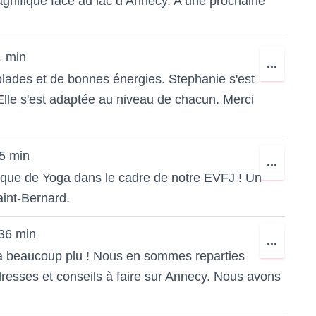
agnifique face au lac d’Annecy. A une prochaine
MÉTA.
1 min
OUVR
...
lades et de bonnes énergies. Stephanie s'est
CETT
 Elle s'est adaptée au niveau de chacun. Merci
BOÎTE
MÉTA.
5 min
OUVR
...
atique de Yoga dans le cadre de notre EVFJ ! Un
CETT
aint-Bernard.
BOÎTE
MÉTA.
 36 min
OUVR
...
s a beaucoup plu ! Nous en sommes reparties
CETT
resses et conseils à faire sur Annecy. Nous avons
BOÎTE
MÉTA.